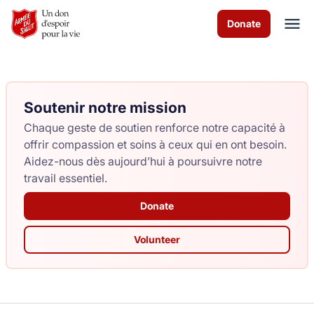
Skip to Main Content
Donate
Soutenir notre mission
À propos de nous
Chaque geste de soutien renforce notre capacité à
Services de culte
offrir compassion et soins à ceux qui en ont besoin.
Aidez-nous dès aujourd’hui à poursuivre notre
Les programmes
travail essentiel.
Donate
Evénements
Volunteer
Comment vous pouvez aider
Nous contacter
Volunteer